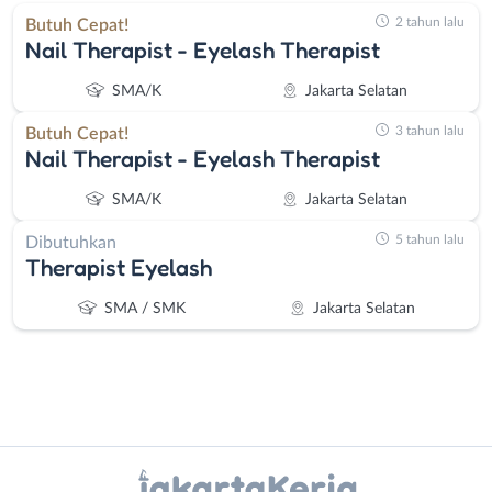
2 tahun lalu
Butuh Cepat!
Nail Therapist - Eyelash Therapist
SMA/K
Jakarta Selatan
3 tahun lalu
Butuh Cepat!
Nail Therapist - Eyelash Therapist
SMA/K
Jakarta Selatan
5 tahun lalu
Dibutuhkan
Therapist Eyelash
SMA / SMK
Jakarta Selatan
Instagram
WhatsApp
Administrasi
Bebas
X - Twitter
Telegram
Ahli
(Remote