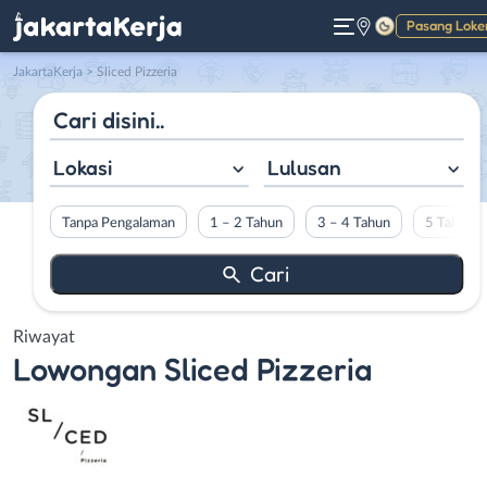
Pasang Loke
Gelap
JakartaKerja
>
Sliced Pizzeria
Lokasi
Lulusan
Tanpa Pengalaman
1 – 2 Tahun
3 – 4 Tahun
5 Tahun L
Riwayat
Lowongan
Sliced Pizzeria