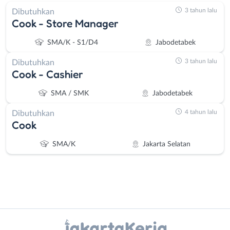
3 tahun lalu
Dibutuhkan
Cook - Store Manager
SMA/K - S1/D4
Jabodetabek
3 tahun lalu
Dibutuhkan
Cook - Cashier
SMA / SMK
Jabodetabek
4 tahun lalu
Dibutuhkan
Cook
SMA/K
Jakarta Selatan
Instagram
WhatsApp
Administrasi
Bebas
X - Twitter
Telegram
Ahli
(Remote