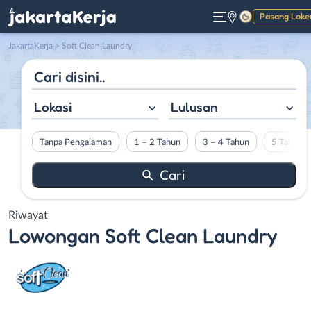
Pasang Loke
Gelap
JakartaKerja
>
Soft Clean Laundry
Lokasi
Lulusan
Tanpa Pengalaman
1 – 2 Tahun
3 – 4 Tahun
5 Tahun L
Riwayat
Lowongan
Soft Clean Laundry