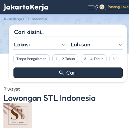
Pasang Loke
Gelap
JakartaKerja
>
STL Indonesia
Lokasi
Lulusan
Tanpa Pengalaman
1 – 2 Tahun
3 – 4 Tahun
5 Tahun L
Riwayat
Lowongan
STL Indonesia