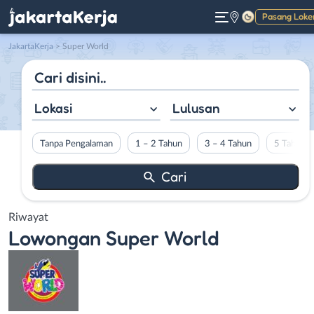
Pasang Loke
Gelap
JakartaKerja
>
Super World
Lokasi
Lulusan
Tanpa Pengalaman
1 – 2 Tahun
3 – 4 Tahun
5 Tahun L
Riwayat
Lowongan
Super World