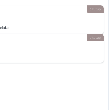
ditutup
Selatan
ditutup