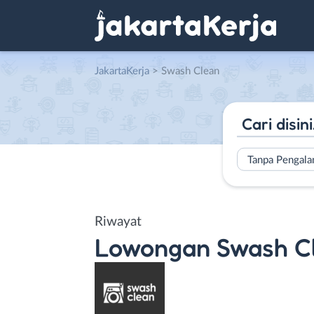
JakartaKerja
>
Swash Clean
Tanpa Pengal
Riwayat
Lowongan
Swash C