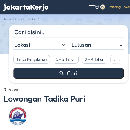
Pasang Loke
Gelap
JakartaKerja
>
Tadika Puri
Lokasi
Lulusan
Tanpa Pengalaman
1 – 2 Tahun
3 – 4 Tahun
5 Tahun L
Riwayat
Lowongan
Tadika Puri