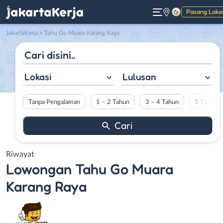
Pasang Loke
Gelap
JakartaKerja
>
Tahu Go Muara Karang Raya
Lokasi
Lulusan
Tanpa Pengalaman
1 – 2 Tahun
3 – 4 Tahun
5 Tahun L
Riwayat
Lowongan
Tahu Go Muara
Karang Raya