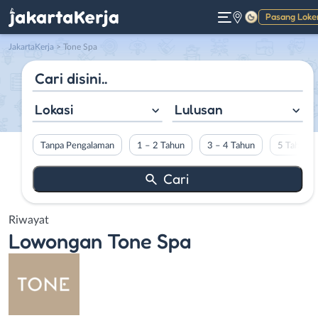
Pasang Loke
Gelap
JakartaKerja
>
Tone Spa
Lokasi
Lulusan
Tanpa Pengalaman
1 – 2 Tahun
3 – 4 Tahun
5 Tahun L
Riwayat
Lowongan
Tone Spa