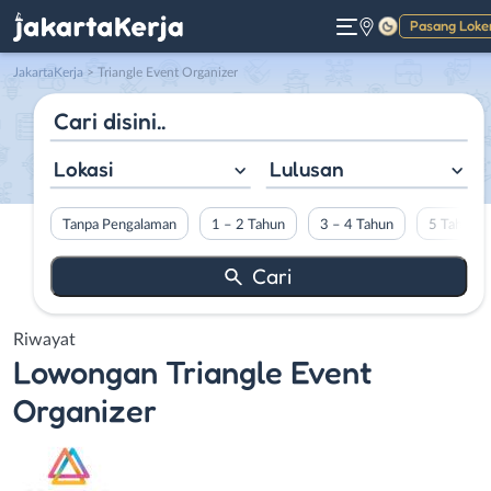
Pasang Loke
Gelap
JakartaKerja
>
Triangle Event Organizer
Lokasi
Lulusan
Tanpa Pengalaman
1 – 2 Tahun
3 – 4 Tahun
5 Tahun L
Riwayat
Lowongan
Triangle Event
Organizer