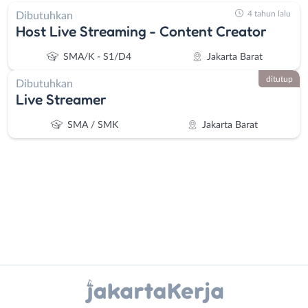
4 tahun lalu
Dibutuhkan
Host Live Streaming - Content Creator
SMA/K - S1/D4
Jakarta Barat
ditutup
Dibutuhkan
Live Streamer
SMA / SMK
Jakarta Barat
Administrasi
Bebas
Ahli
(Remote
Instagram
WhatsApp
Gizi
Work)
Ahli
Bekasi
X - Twitter
Telegram
Kecantikan
Bogor
Analis
Depok
Kanal Lainnya..