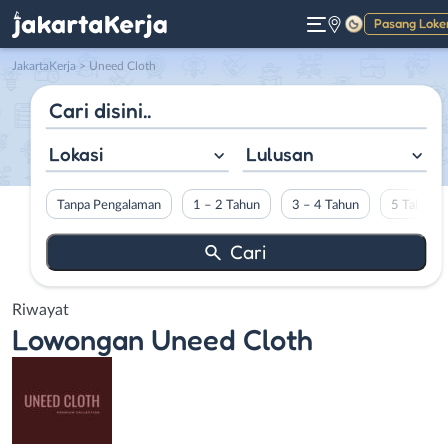
Pasang Loke
Gelap
JakartaKerja
>
Uneed Cloth
Lokasi
Lulusan
Tanpa Pengalaman
1 – 2 Tahun
3 – 4 Tahun
5 Tahun L
Riwayat
Lowongan
Uneed Cloth