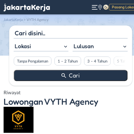
Pasang Loke
Gelap
JakartaKerja
>
VYTH Agency
Lokasi
Lulusan
Tanpa Pengalaman
1 – 2 Tahun
3 – 4 Tahun
5 Tahun L
Riwayat
Lowongan
VYTH Agency