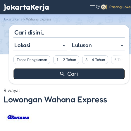
Pasang Loke
Gelap
JakartaKerja
>
Wahana Express
Lokasi
Lulusan
Tanpa Pengalaman
1 – 2 Tahun
3 – 4 Tahun
5 Tahun L
Riwayat
Lowongan
Wahana Express