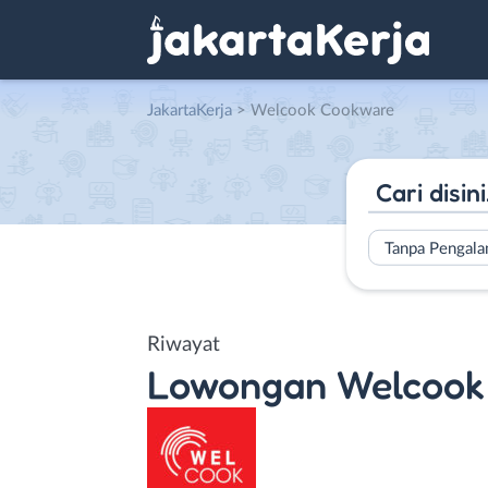
JakartaKerja
>
Welcook Cookware
Tanpa Pengal
Riwayat
Lowongan
Welcook