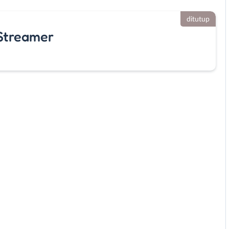
ditutup
 Streamer