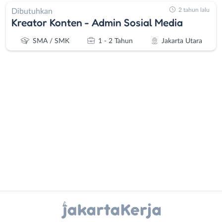
2 tahun lalu
Dibutuhkan
Kreator Konten - Admin Sosial Media
SMA / SMK
1 - 2 Tahun
Jakarta Utara
Administrasi
Bebas
Ahli
(Remote
Gizi
Work)
Ahli
Bekasi
Kecantikan
Bogor
Analis
Depok
Instagram
WhatsApp
/
Jakarta
Peneliti
Barat
X - Twitter
Telegram
Animator
Jakarta
Apoteker
Pusat
Kanal Lainnya..
Arsitek
Jakarta