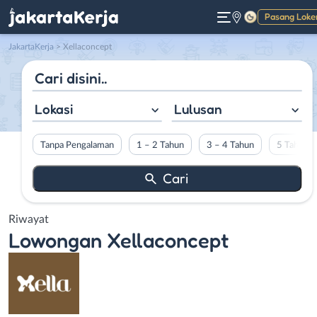
Pasang Loke
Gelap
JakartaKerja
>
Xellaconcept
Lokasi
Lulusan
Tanpa Pengalaman
1 – 2 Tahun
3 – 4 Tahun
5 Tahun L
Riwayat
Lowongan
Xellaconcept