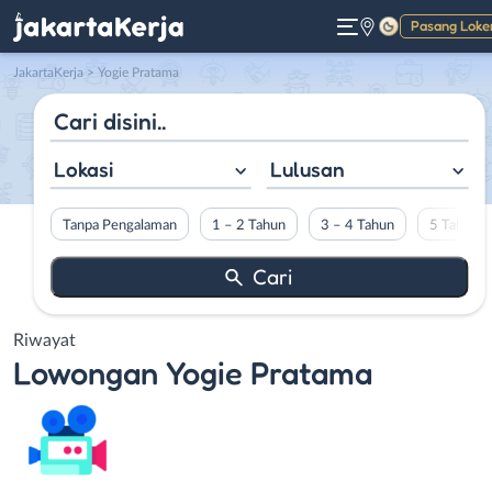
Pasang Loke
Gelap
JakartaKerja
>
Yogie Pratama
Lokasi
Lulusan
Tanpa Pengalaman
1 – 2 Tahun
3 – 4 Tahun
5 Tahun L
Riwayat
Lowongan
Yogie Pratama