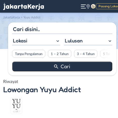
Pasang Loke
Gelap
JakartaKerja
>
Yuyu Addict
Lokasi
Lulusan
Tanpa Pengalaman
1 – 2 Tahun
3 – 4 Tahun
5 Tahun L
Riwayat
Lowongan
Yuyu Addict