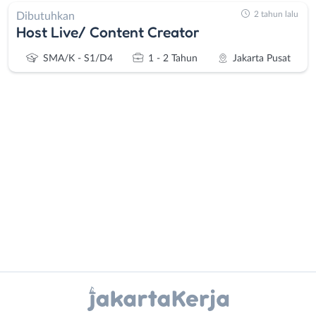
2 tahun lalu
Dibutuhkan
Host Live/ Content Creator
SMA/K - S1/D4
1 - 2 Tahun
Jakarta Pusat
Administrasi
Bebas
Ahli
(Remote
Gizi
Work)
Ahli
Bekasi
Kecantikan
Bogor
Analis
Depok
Instagram
WhatsApp
/
Jakarta
Peneliti
Barat
X - Twitter
Telegram
Animator
Jakarta
Apoteker
Pusat
Kanal Lainnya..
Arsitek
Jakarta