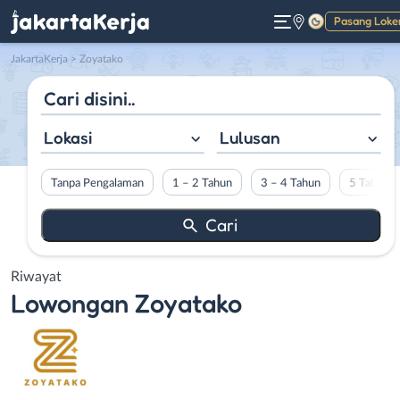
Pasang Loke
Gelap
JakartaKerja
>
Zoyatako
Lokasi
Lulusan
Tanpa Pengalaman
1 – 2 Tahun
3 – 4 Tahun
5 Tahun L
Riwayat
Lowongan
Zoyatako