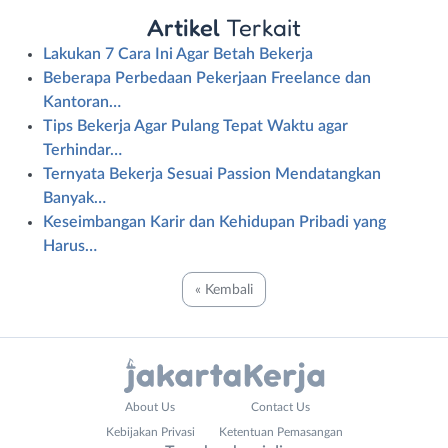
Artikel
Terkait
Lakukan 7 Cara Ini Agar Betah Bekerja
Beberapa Perbedaan Pekerjaan Freelance dan
Kantoran…
Tips Bekerja Agar Pulang Tepat Waktu agar
Terhindar…
Ternyata Bekerja Sesuai Passion Mendatangkan
Banyak…
Keseimbangan Karir dan Kehidupan Pribadi yang
Harus…
« Kembali
Administrasi
Bebas
About Us
Contact Us
Ahli
(Remote
Kebijakan Privasi
Ketentuan Pemasangan
Gizi
Work)