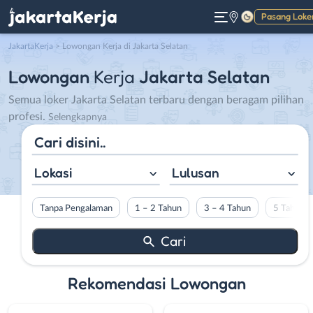
Pasang Loke
Gelap
JakartaKerja
>
Lowongan Kerja di Jakarta Selatan
Lowongan
Kerja
Jakarta Selatan
Semua loker Jakarta Selatan terbaru dengan beragam pilihan
profesi.
Jakarta Selatan telah menjadi
pusat bisnis dan pusat
Lokasi
Lulusan
ekonomi terdepan di
Indonesia. Sebagai wilayah
Tanpa Pengalaman
1 – 2 Tahun
3 – 4 Tahun
5 Tahun L
yang menampung berbagai
kantor pusat perusahaan
multinasional, startup
teknologi inovatif, dan pusat perdagangan strategis, lowongan
Rekomendasi Lowongan
kerja Jakarta Selatan menawarkan peluang karir yang sangat
menjanjikan bagi para profesional dari berbagai latar belakang.