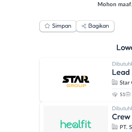
Mohon maaf,
Simpan
Bagikan
Low
Dibutuh
Lead
Star
S1
Dibutuh
Crew 
PT. S