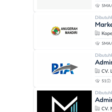
SMA/
Dibutuh
Marke
Kope
SMA/
Dibutuh
Admin
CV. 
S1
Dibutuh
Admi
CV. 