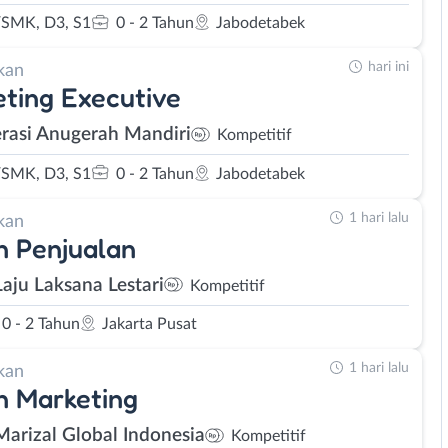
SMK, D3, S1
0 - 2 Tahun
Jabodetabek
hari ini
kan
ting Executive
rasi Anugerah Mandiri
Kompetitif
SMK, D3, S1
0 - 2 Tahun
Jabodetabek
1 hari lalu
kan
 Penjualan
Laju Laksana Lestari
Kompetitif
0 - 2 Tahun
Jakarta Pusat
1 hari lalu
kan
n Marketing
Marizal Global Indonesia
Kompetitif