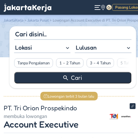
Pasang Loke
Gelap
JakartaKerja
>
Jakarta Pusat
> Lowongan Account Executive di PT. Tri Orion Prospekind
Lokasi
Lulusan
Tanpa Pengalaman
1 – 2 Tahun
3 – 4 Tahun
5 Tahun L
Lowongan terbit 3 bulan lalu
PT. Tri Orion Prospekindo
membuka lowongan
Account Executive