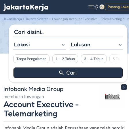
Pasang Loke
Gelap
JakartaKerja
>
Jakarta Selatan
> Lowongan Account Executive – Telemarketing di Infobank Media Grou
Lokasi
Lulusan
Tanpa Pengalaman
1 – 2 Tahun
3 – 4 Tahun
5 Tahun L
Infobank Media Group
membuka lowongan
Account Executive -
Telemarketing
Infobank Media Group adalah Perusahaan yang telah berdiri