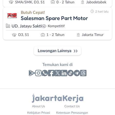
SMA/SMK, D3, S1
0 - 2 Tahun
Jabodetabek
2 hari lalu
Butuh Cepat!
Salesman Spare Part Motor
UD. Jatayu Sakti
Kompetitif
D3, S1
1 - 2 Tahun
Jakarta Timur
Lowongan Lainnya
Temukan kami di
Laporan
Lowongan
Administrasi
Bebas
Nama
About Us
Contact Us
Ahli
(Remote
Lengkap
*
Kebijakan Privasi
Ketentuan Pemasangan