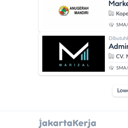
Marke
Kope
SMA/
Dibutuh
Admi
CV. 
SMA/
Low
Laporan
Lowongan