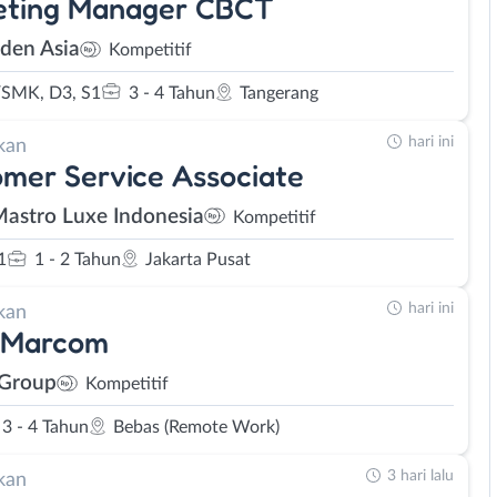
eting Manager CBCT
den Asia
Kompetitif
SMK, D3, S1
3 - 4 Tahun
Tangerang
hari ini
kan
mer Service Associate
Mastro Luxe Indonesia
Kompetitif
1
1 - 2 Tahun
Jakarta Pusat
hari ini
kan
 Marcom
 Group
Kompetitif
3 - 4 Tahun
Bebas (Remote Work)
3 hari lalu
kan