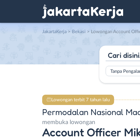
JakartaKerja
>
Bekasi
> Lowongan Account Officer Mikro (AOM) di 
Tanpa Pengal
Lowongan terbit 7 tahun lalu
Permodalan Nasional Ma
membuka lowongan
Account Officer Mi