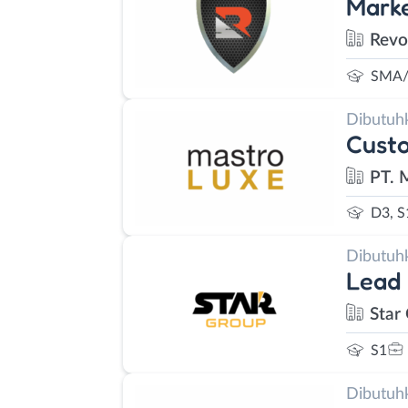
Mark
Revo
SMA/
Dibutuh
Custo
PT. 
D3, S
Dibutuh
Lead
Star
S1
Dibutuh