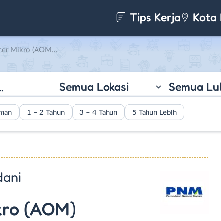
Tips Kerja
Kota 
Permodalan Nasional Madani
Semua Lokasi
Semua Lu
aman
1 – 2 Tahun
3 – 4 Tahun
5 Tahun Lebih
dani
kro (AOM)