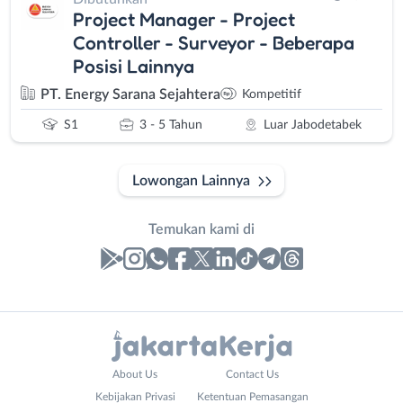
Project Manager - Project
Controller - Surveyor - Beberapa
Posisi Lainnya
PT. Energy Sarana Sejahtera
Kompetitif
S1
3 - 5 Tahun
Luar Jabodetabek
Lowongan Lainnya
Temukan kami di
Laporan
Lowongan
Administrasi
Bebas
Nama
About Us
Contact Us
Ahli
(Remote
Lengkap
*
Kebijakan Privasi
Ketentuan Pemasangan