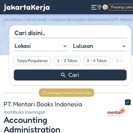
Pasang Loke
Gelap
JakartaKerja
>
Jakarta Barat
> Lowongan Accounting Administration di PT. Mentari Books Indonesi
Lokasi
Lulusan
Tanpa Pengalaman
1 – 2 Tahun
3 – 4 Tahun
5 Tahun L
Lowongan terbit 3 bulan lalu
PT. Mentari Books Indonesia
membuka lowongan
Accounting
Administration