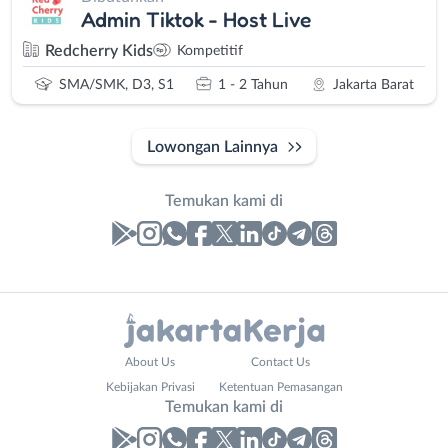
Admin Tiktok - Host Live
Redcherry Kids
Kompetitif
SMA/SMK, D3, S1
1 - 2 Tahun
Jakarta Barat
Lowongan Lainnya
Temukan kami di
Laporan
Lowongan
Administrasi
Bebas
Nama
About Us
Contact Us
Ahli
(Remote
Lengkap
*
Kebijakan Privasi
Ketentuan Pemasangan
Gizi
Work)
Temukan kami di
Ahli
Bekasi