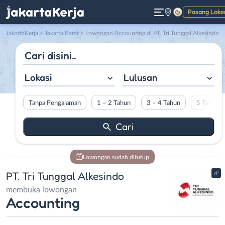
Pasang Loke
Gelap
JakartaKerja
>
Jakarta Barat
> Lowongan Accounting di PT. Tri Tunggal Alkesindo
Lokasi
Lulusan
Tanpa Pengalaman
1 – 2 Tahun
3 – 4 Tahun
5 Tahun L
Lowongan sudah ditutup
PT. Tri Tunggal Alkesindo
membuka lowongan
Accounting