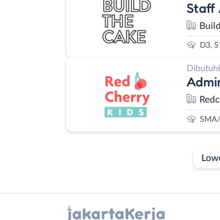
Staff
Buil
D3, S
Dibutuh
Admin
Redc
SMA/
Low
Laporan
Lowongan