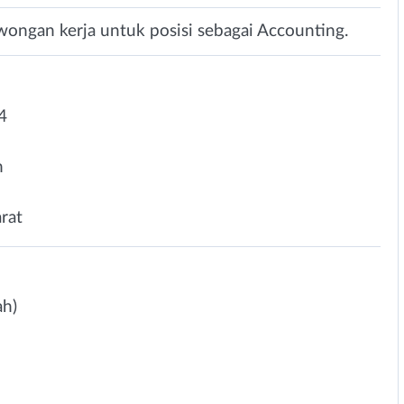
ongan kerja untuk posisi sebagai Accounting.
4
n
arat
ah)