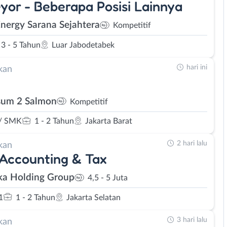
yor - Beberapa Posisi Lainnya
Energy Sarana Sejahtera
Kompetitif
3 - 5 Tahun
Luar Jabodetabek
hari ini
kan
um 2 Salmon
Kompetitif
/ SMK
1 - 2 Tahun
Jakarta Barat
2 hari lalu
kan
 Accounting & Tax
ka Holding Group
4,5 - 5 Juta
1
1 - 2 Tahun
Jakarta Selatan
3 hari lalu
kan