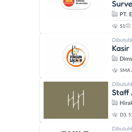
Surve
PT. 
S1
Dibutuh
Kasir
Dims
SMA 
Dibutuh
Staff
Hira
D3, S
Dibutuh