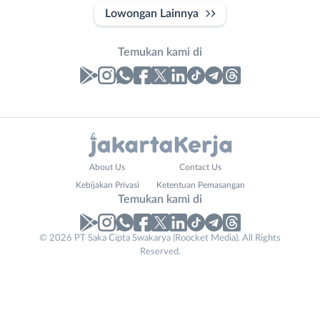
Lowongan Lainnya
Temukan kami di
Laporan
Lowongan
Administrasi
Bebas
Nama
About Us
Contact Us
Ahli
(Remote
Lengkap
*
Kebijakan Privasi
Ketentuan Pemasangan
Gizi
Work)
Temukan kami di
Ahli
Bekasi
Kecantikan
Bogor
© 2026 PT Saka Cipta Swakarya (Roocket Media). All Rights
Business
No. Telp /
Analis
Depok
Reserved.
Email
Email
WhatsApp
*
*
*
/
Jakarta
Peneliti
Barat
Kirim kode
Animator
Jakarta
Apoteker
Pusat