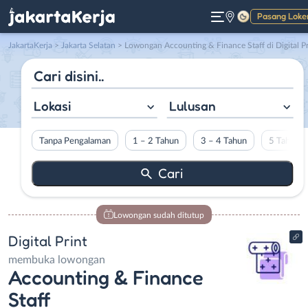
Pasang Loke
Gelap
JakartaKerja
>
Jakarta Selatan
> Lowongan Accounting & Finance Staff di Digital Prin
Lokasi
Lulusan
Tanpa Pengalaman
1 – 2 Tahun
3 – 4 Tahun
5 Tahun L
Lowongan sudah ditutup
Digital Print
membuka lowongan
Accounting & Finance
Staff