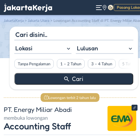
Pasang Loke
Gelap
JakartaKerja
>
Jakarta Utara
> Lowongan Accounting Staff di PT. Energy Miliar Aba
Lokasi
Lulusan
Tanpa Pengalaman
1 – 2 Tahun
3 – 4 Tahun
5 Tahun L
Lowongan terbit 2 tahun lalu
PT. Energy Miliar Abadi
membuka lowongan
Accounting Staff