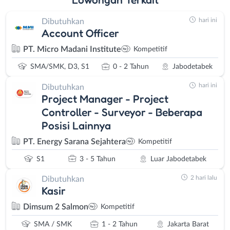
hari ini
Dibutuhkan
Account Officer
PT. Micro Madani Institute
Kompetitif
SMA/SMK, D3, S1
0 - 2 Tahun
Jabodetabek
hari ini
Dibutuhkan
Project Manager - Project
Controller - Surveyor - Beberapa
Posisi Lainnya
PT. Energy Sarana Sejahtera
Kompetitif
S1
3 - 5 Tahun
Luar Jabodetabek
2 hari lalu
Dibutuhkan
Kasir
Dimsum 2 Salmon
Kompetitif
SMA / SMK
1 - 2 Tahun
Jakarta Barat