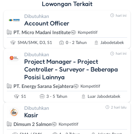
Lowongan
Terkait
hari ini
Dibutuhkan
Account Officer
PT. Micro Madani Institute
Kompetitif
SMA/SMK, D3, S1
0 - 2 Tahun
Jabodetabek
hari ini
Dibutuhkan
Project Manager - Project
Controller - Surveyor - Beberapa
Posisi Lainnya
PT. Energy Sarana Sejahtera
Kompetitif
S1
3 - 5 Tahun
Luar Jabodetabek
2 hari lalu
Dibutuhkan
Kasir
Dimsum 2 Salmon
Kompetitif