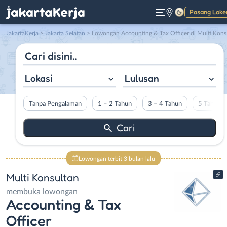
Pasang Loke
Gelap
JakartaKerja
>
Jakarta Selatan
> Lowongan Accounting & Tax Officer di Multi Konsultan
Lokasi
Lulusan
Tanpa Pengalaman
1 – 2 Tahun
3 – 4 Tahun
5 Tahun L
Lowongan terbit 3 bulan lalu
Multi Konsultan
membuka lowongan
Accounting & Tax
Officer