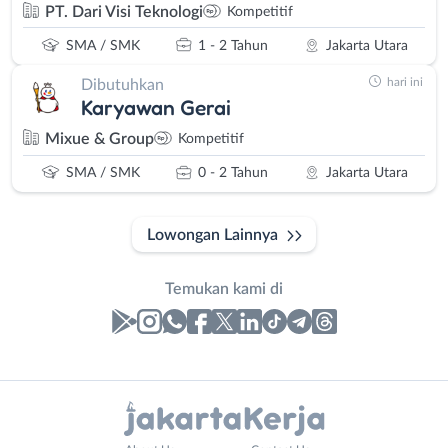
PT. Dari Visi Teknologi
Kompetitif
SMA / SMK
1 - 2 Tahun
Jakarta Utara
hari ini
Dibutuhkan
Karyawan Gerai
Mixue & Group
Kompetitif
SMA / SMK
0 - 2 Tahun
Jakarta Utara
Lowongan Lainnya
Temukan kami di
Laporan
Lowongan
Administrasi
Bebas
Nama