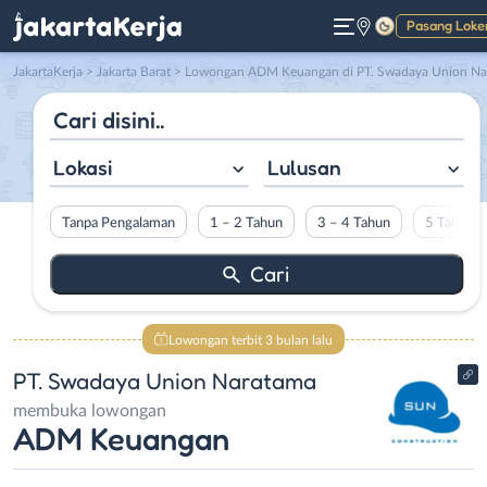
Pasang Loke
Gelap
JakartaKerja
>
Jakarta Barat
> Lowongan ADM Keuangan di PT. Swadaya Union Naratama
Lokasi
Lulusan
Tanpa Pengalaman
1 – 2 Tahun
3 – 4 Tahun
5 Tahun L
Lowongan terbit 3 bulan lalu
PT. Swadaya Union Naratama
membuka lowongan
ADM Keuangan