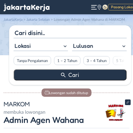
Pasang Loke
Gelap
JakartaKerja
>
Jakarta Selatan
> Lowongan Admin Agen Wahana di MARKOM
Lokasi
Lulusan
Tanpa Pengalaman
1 – 2 Tahun
3 – 4 Tahun
5 Tahun L
Lowongan sudah ditutup
MARKOM
membuka lowongan
Admin Agen Wahana