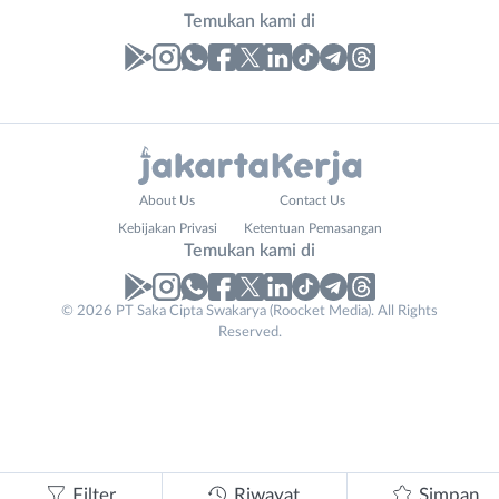
Temukan kami di
Laporan
Lowongan
Administrasi
Bebas
Nama
About Us
Contact Us
Ahli
(Remote
Lengkap
*
Kebijakan Privasi
Ketentuan Pemasangan
Gizi
Work)
Temukan kami di
Ahli
Bekasi
Kecantikan
Bogor
© 2026 PT Saka Cipta Swakarya (Roocket Media). All Rights
Contact
No. Telp /
Analis
Depok
Reserved.
Email
Email
WhatsApp
*
*
*
/
Jakarta
Peneliti
Barat
Kirim kode
Animator
Jakarta
Apoteker
Pusat
Arsitek
Jakarta
Tidak
Asisten
Selatan
bisa
Filter
Riwayat
Simpan