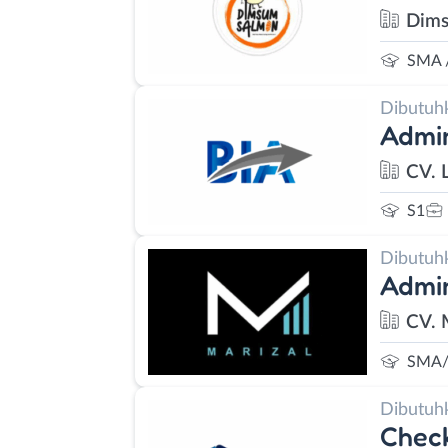
Dims
SMA 
Dibutuh
Admin
CV. 
S1
Dibutuh
Admi
CV. 
SMA/
Dibutuh
Check