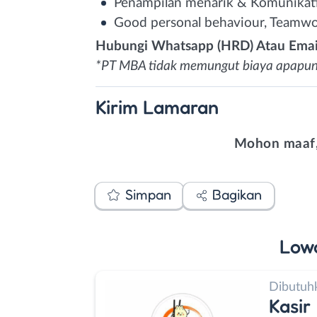
Penampilan menarik & Komunikat
Good personal behaviour, Teamwo
Hubungi Whatsapp (HRD) Atau Email
*PT MBA tidak memungut biaya apapun
Kirim
Lamaran
Mohon maaf,
Simpan
Bagikan
Low
Dibutuh
Kasir