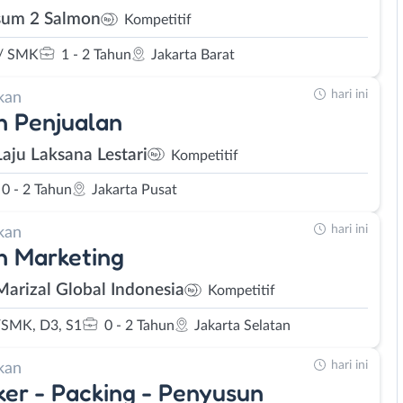
um 2 Salmon
Kompetitif
/ SMK
1 - 2 Tahun
Jakarta Barat
hari ini
kan
 Penjualan
Laju Laksana Lestari
Kompetitif
0 - 2 Tahun
Jakarta Pusat
hari ini
kan
n Marketing
Marizal Global Indonesia
Kompetitif
SMK, D3, S1
0 - 2 Tahun
Jakarta Selatan
hari ini
kan
er - Packing - Penyusun