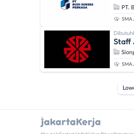
PT. 
SMA 
Dibutuh
Staff
Sion
SMA 
Low
Laporan
Lowongan
Administrasi
Bebas
Nama