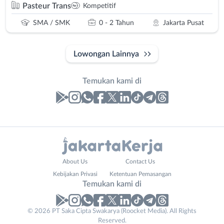
Pasteur Trans
Kompetitif
SMA / SMK
0 - 2 Tahun
Jakarta Pusat
Lowongan Lainnya
Temukan kami di
Laporan
Lowongan
Administrasi
Bebas
Nama
About Us
Contact Us
Ahli
(Remote
Lengkap
*
Kebijakan Privasi
Ketentuan Pemasangan
Gizi
Work)
Temukan kami di
Ahli
Bekasi
Kecantikan
Bogor
© 2026 PT Saka Cipta Swakarya (Roocket Media). All Rights
Website
No. Telp /
Analis
Depok
Reserved.