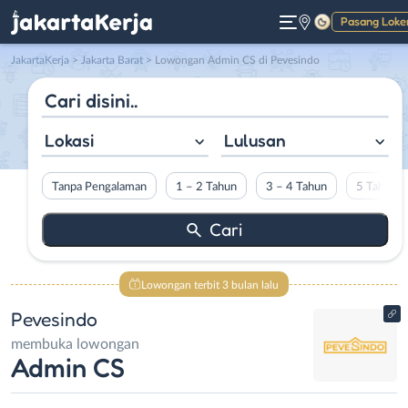
Pasang Loke
Gelap
JakartaKerja
>
Jakarta Barat
> Lowongan Admin CS di Pevesindo
Lokasi
Lulusan
Tanpa Pengalaman
1 – 2 Tahun
3 – 4 Tahun
5 Tahun L
Lowongan terbit 3 bulan lalu
Pevesindo
membuka lowongan
Admin CS