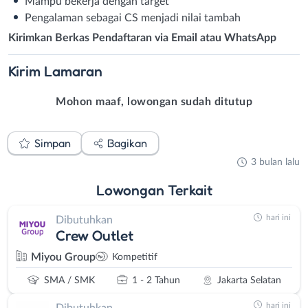
Mampu bekerja dengan target
Pengalaman sebagai CS menjadi nilai tambah
Kirimkan Berkas Pendaftaran via Email atau WhatsApp
Kirim
Lamaran
Mohon maaf, lowongan sudah ditutup
Simpan
Bagikan
3 bulan lalu
Lowongan
Terkait
hari ini
Dibutuhkan
Crew Outlet
Miyou Group
Kompetitif
SMA / SMK
1 - 2 Tahun
Jakarta Selatan
hari ini
Dibutuhkan