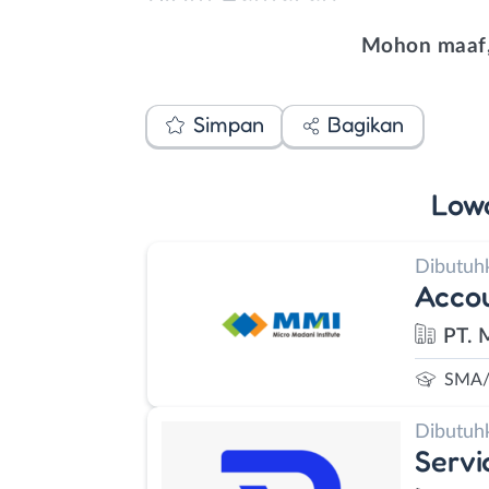
Mohon maaf,
Simpan
Bagikan
Low
Dibutuh
Accou
PT. 
SMA/
Dibutuh
Servi