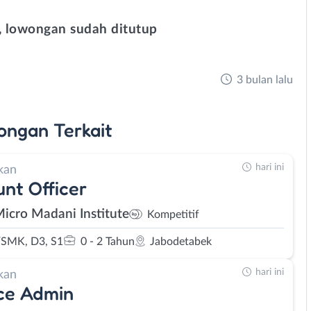
 lowongan sudah ditutup
3 bulan lalu
ongan
Terkait
hari ini
kan
nt Officer
Micro Madani Institute
Kompetitif
SMK, D3, S1
0 - 2 Tahun
Jabodetabek
hari ini
kan
ce Admin