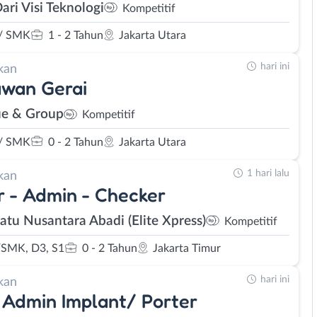
ari Visi Teknologi
Kompetitif
/ SMK
1 - 2 Tahun
Jakarta Utara
hari ini
kan
awan Gerai
e & Group
Kompetitif
/ SMK
0 - 2 Tahun
Jakarta Utara
1 hari lalu
kan
r - Admin - Checker
Satu Nusantara Abadi (Elite Xpress)
Kompetitif
SMK, D3, S1
0 - 2 Tahun
Jakarta Timur
hari ini
kan
 Admin Implant/ Porter