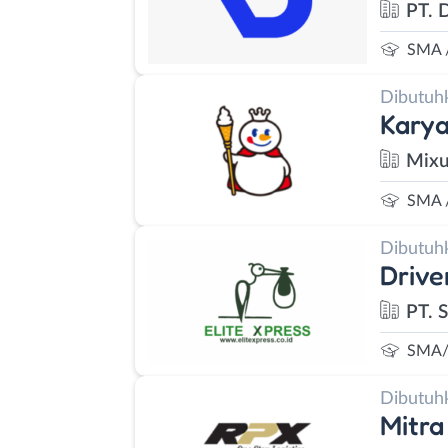
PT. D
SMA 
Dibutuh
Kary
Mixu
SMA 
Dibutuh
Drive
PT. 
SMA/
Dibutuh
Mitra