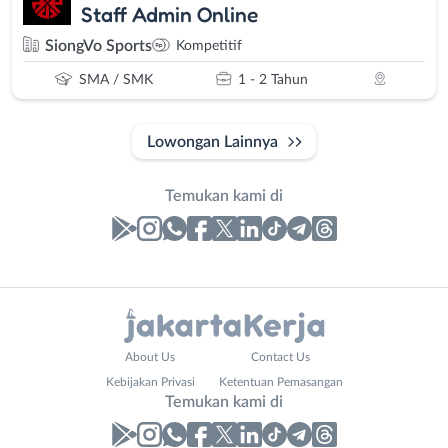
Staff Admin Online
SiongVo Sports
Kompetitif
SMA / SMK
1 - 2 Tahun
Lowongan Lainnya
Temukan kami di
Laporan
Lowongan
Administrasi
Bebas
Nama
About Us
Contact Us
Ahli
(Remote
Lengkap
*
Kebijakan Privasi
Ketentuan Pemasangan
Gizi
Work)
Temukan kami di
Ahli
Bekasi
Kecantikan
Bogor