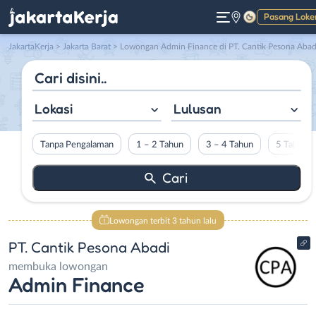
Pasang Loke
Gelap
JakartaKerja
>
Jakarta Barat
> Lowongan Admin Finance di PT. Cantik Pesona Abad
Lokasi
Lulusan
Tanpa Pengalaman
1 – 2 Tahun
3 – 4 Tahun
5 Tahun L
Lowongan terbit 3 tahun lalu
PT. Cantik Pesona Abadi
membuka lowongan
Admin Finance