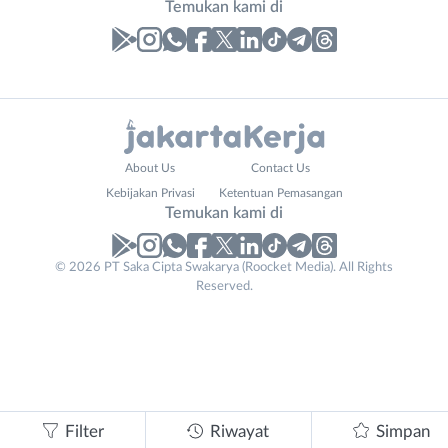
Temukan kami di
Laporan
Lowongan
Administrasi
Bebas
Nama
About Us
Contact Us
Ahli
(Remote
Lengkap
*
Kebijakan Privasi
Ketentuan Pemasangan
Gizi
Work)
Temukan kami di
Ahli
Bekasi
Kecantikan
Bogor
© 2026 PT Saka Cipta Swakarya (Roocket Media). All Rights
No. Telp /
Analis
Depok
Reserved.
Email
WhatsApp
*
*
/
Jakarta
Peneliti
Barat
Kirim kode
Animator
Jakarta
Apoteker
Pusat
Contact
Arsitek
Jakarta
Tidak
Email
*
Asisten
Selatan
bisa
Filter
Riwayat
Simpan
Baker
Jakarta