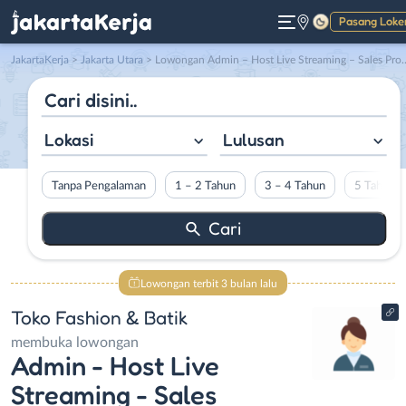
Pasang Loke
Gelap
JakartaKerja
>
Jakarta Utara
> Lowongan Admin – Host Live Streaming – Sales Promotion Girl di Toko Fashion & Batik
Lokasi
Lulusan
Tanpa Pengalaman
1 – 2 Tahun
3 – 4 Tahun
5 Tahun L
Lowongan terbit 3 bulan lalu
Toko Fashion & Batik
membuka lowongan
Admin - Host Live
Streaming - Sales