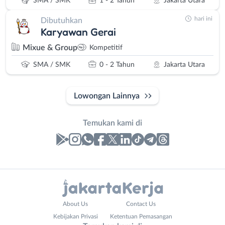
SMA / SMK
1 - 2 Tahun
Jakarta Utara
hari ini
Dibutuhkan
Karyawan Gerai
Mixue & Group
Kompetitif
SMA / SMK
0 - 2 Tahun
Jakarta Utara
Lowongan Lainnya
Temukan kami di
Laporan
Lowongan
Administrasi
Bebas
Nama
About Us
Contact Us
Ahli
(Remote
Lengkap
*
Kebijakan Privasi
Ketentuan Pemasangan
Gizi
Work)