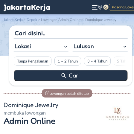
Pasang Loke
Gelap
JakartaKerja
>
Depok
> Lowongan Admin Online di Dominique Jewellry
Lokasi
Lulusan
Tanpa Pengalaman
1 – 2 Tahun
3 – 4 Tahun
5 Tahun L
Lowongan sudah ditutup
Dominique Jewellry
membuka lowongan
Admin Online