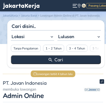
Pasang Loke
Gelap
JakartaKerja
>
Jakarta Barat
> Lowongan Admin Online di PT. Javan Indonesia
Lokasi
Lulusan
Tanpa Pengalaman
1 – 2 Tahun
3 – 4 Tahun
5 Tahun L
Lowongan terbit 4 tahun lalu
PT. Javan Indonesia
membuka lowongan
Admin Online