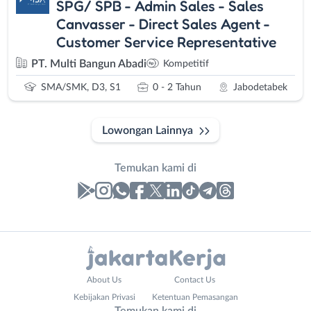
SPG/ SPB - Admin Sales - Sales
Canvasser - Direct Sales Agent -
Customer Service Representative
PT. Multi Bangun Abadi
Kompetitif
SMA/SMK, D3, S1
0 - 2 Tahun
Jabodetabek
Lowongan Lainnya
Temukan kami di
Laporan
Lowongan
Administrasi
Bebas
Nama
About Us
Contact Us
Ahli
(Remote
Lengkap
*
Kebijakan Privasi
Ketentuan Pemasangan
Gizi
Work)