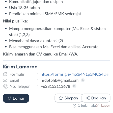
Komunikatif, jujur, dan disiplin
Usia 18-35 tahun
Pendidikan minimal SMA/SMK sederajat
Nilai plus jika:
Mampu mengoperasikan komputer (Ms. Excel & sistem
stok) (1,2,3)
Memahami dasar akuntansi (2)
Bisa menggunakan Ms. Excel dan aplikasi Accurate
Kirim lamaran dan CV kamu ke Email/WA.
Kirim
Lamaran
:
Formulir
https://forms.gle/mo3i4N1p5MCS4Uep6
:
Email
hrdptphb@gmail.com
:
No. Telepon
+628152113678
Formulir
Email
WhatsApp
Simpan
Bagikan
Lamar
1 bulan lalu
Lapor