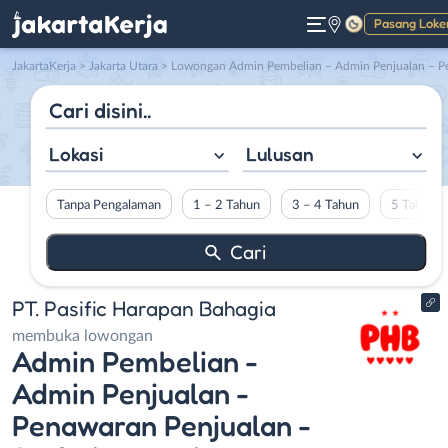
Pasang Loke
Gelap
JakartaKerja
>
Jakarta Utara
> Lowongan Admin Pembelian – Admin Penjualan – Penawaran Penjualan – Staf Akuntansi di PT. Pasific Harapan Bahag
Lokasi
Lulusan
Tanpa Pengalaman
1 – 2 Tahun
3 – 4 Tahun
5 Tahun L
PT. Pasific Harapan Bahagia
membuka lowongan
Admin Pembelian -
Admin Penjualan -
Penawaran Penjualan -