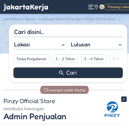
Pasang Loke
Gelap
JakartaKerja
>
Bekasi
> Lowongan Admin Penjualan di Pinzy Official Store
Lokasi
Lulusan
Tanpa Pengalaman
1 – 2 Tahun
3 – 4 Tahun
5 Tahun L
Lowongan sudah ditutup
Pinzy Official Store
membuka lowongan
Admin Penjualan