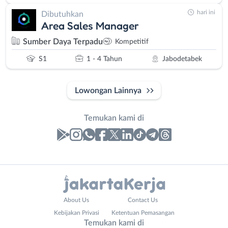
hari ini
Dibutuhkan
Area Sales Manager
Sumber Daya Terpadu
Kompetitif
S1
1 - 4 Tahun
Jabodetabek
Lowongan Lainnya
Temukan kami di
Laporan
Lowongan
Administrasi
Bebas
Nama
About Us
Contact Us
Ahli
(Remote
Lengkap
*
Kebijakan Privasi
Ketentuan Pemasangan
Gizi
Work)
Temukan kami di