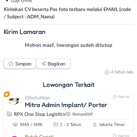
Gaji UMR
Kirimkan CV beserta Pas foto terbaru melalui EMAIL (code
/ Subject : ADM_Nama)
Kirim
Lamaran
Mohon maaf, lowongan sudah ditutup
Simpan
Bagikan
4 tahun lalu
Lowongan
Terkait
hari ini
Dibutuhkan
Mitra Admin Implant/ Porter
RPX One Stop Logistics
Kompetitif
SMA / SMK
1 - 2 Tahun
Jakarta Timur
hari ini
Butuh Cepat!