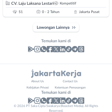
CV. Laju Laksana Lestari
Kompetitif
S1
0 - 2 Tahun
Jakarta Pusat
Lowongan Lainnya
Temukan kami di
Laporan
Lowongan
Administrasi
Bebas
Nama
About Us
Contact Us
Ahli
(Remote
Lengkap
*
Kebijakan Privasi
Ketentuan Pemasangan
Gizi
Work)
Temukan kami di
Ahli
Bekasi
Kecantikan
Bogor
© 2026 PT Saka Cipta Swakarya (Roocket Media). All Rights
No. Telp /
Analis
Depok
Reserved.