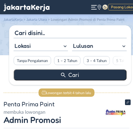
Pasang Loke
Gelap
JakartaKerja
>
Jakarta Utara
> Lowongan Admin Promosi di Penta Prima Paint
Lokasi
Lulusan
Tanpa Pengalaman
1 – 2 Tahun
3 – 4 Tahun
5 Tahun L
Lowongan terbit 4 tahun lalu
Penta Prima Paint
membuka lowongan
Admin Promosi