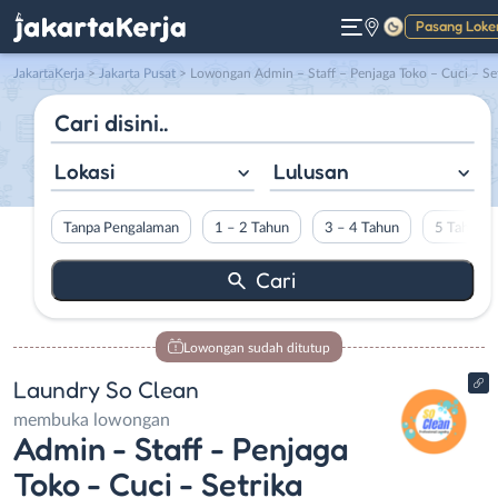
Pasang Loke
Gelap
JakartaKerja
>
Jakarta Pusat
> Lowongan Admin – Staff – Penjaga Toko – Cuci – Setrika di Laundry So Clea
Lokasi
Lulusan
Tanpa Pengalaman
1 – 2 Tahun
3 – 4 Tahun
5 Tahun L
Lowongan sudah ditutup
Laundry So Clean
membuka lowongan
Admin - Staff - Penjaga
Toko - Cuci - Setrika