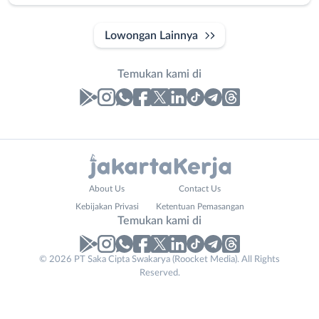
Lowongan Lainnya
Temukan kami di
Laporan
Lowongan
Administrasi
Bebas
Email
Nama
About Us
Contact Us
Ahli
(Remote
Address
Lengkap
*
*
Kebijakan Privasi
Ketentuan Pemasangan
Gizi
Work)
Temukan kami di
Ahli
Bekasi
Kecantikan
Bogor
© 2026 PT Saka Cipta Swakarya (Roocket Media). All Rights
No. Telp /
Analis
Depok
Reserved.
Email
WhatsApp
*
*
/
Jakarta
Peneliti
Barat
Kirim kode
Animator
Jakarta