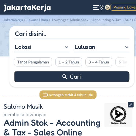
Pasang Loke
Gelap
JakartaKerja
>
Jakarta Utara
> Lowongan Admin Stok – Accounting & Tax – Sales Online di Salomo Musi
Lokasi
Lulusan
Tanpa Pengalaman
1 – 2 Tahun
3 – 4 Tahun
5 Tahun L
Lowongan terbit 4 tahun lalu
Salomo Musik
membuka lowongan
Admin Stok - Accounting
& Tax - Sales Online