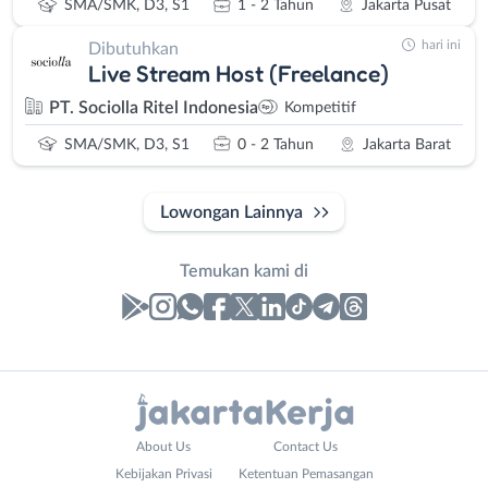
SMA/SMK, D3, S1
1 - 2 Tahun
Jakarta Pusat
hari ini
Dibutuhkan
Live Stream Host (Freelance)
PT. Sociolla Ritel Indonesia
Kompetitif
SMA/SMK, D3, S1
0 - 2 Tahun
Jakarta Barat
Lowongan Lainnya
Temukan kami di
Laporan
Lowongan
Administrasi
Bebas
Nama
About Us
Contact Us
Ahli
(Remote
Lengkap
*
Kebijakan Privasi
Ketentuan Pemasangan