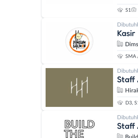
S1
Dibutuh
Kasir
Dims
SMA 
Dibutuh
Staff
Hira
D3, S
Dibutuh
Staff
Buil