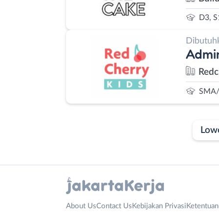
D3, S
Dibutuh
Admin
Redc
SMA/
Low
Laporan
Lowongan
Administrasi
Bebas
Nama
About Us
Contact Us
Kebijakan Privasi
Ketentua
Ahli
(Remote
Lengkap
*