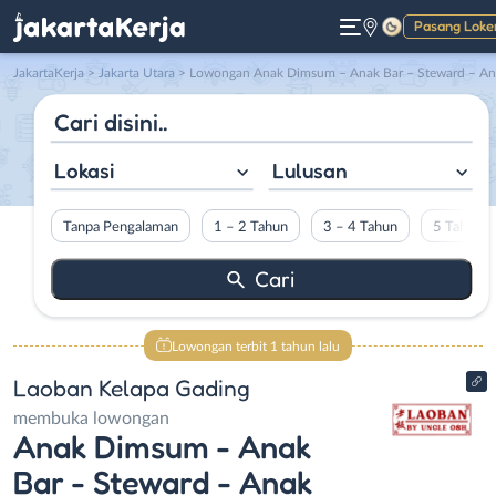
Pasang Loke
Gelap
JakartaKerja
>
Jakarta Utara
> Lowongan Anak Dimsum – Anak Bar – Steward – Anak Kasir – Anak Kitchen – Anak Waiters di Laoban Kelapa Gading
Lokasi
Lulusan
Tanpa Pengalaman
1 – 2 Tahun
3 – 4 Tahun
5 Tahun L
Lowongan terbit 1 tahun lalu
Laoban Kelapa Gading
membuka lowongan
Anak Dimsum - Anak
Bar - Steward - Anak