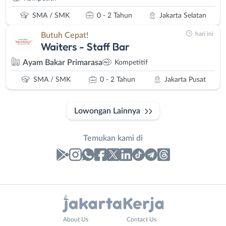
SMA / SMK
0 - 2 Tahun
Jakarta Selatan
hari ini
Butuh Cepat!
Waiters - Staff Bar
Ayam Bakar Primarasa
Kompetitif
SMA / SMK
0 - 2 Tahun
Jakarta Pusat
Lowongan Lainnya
Temukan kami di
Laporan
Lowongan
Administrasi
Bebas
Nama
About Us
Contact Us