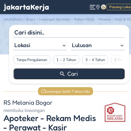
Pasang Loke
Gelap
JakartaKerja
>
Bogor
> Lowongan Apoteker – Rekam Medis – Perawat – Kasir di RS Melania Bogo
Lokasi
Lulusan
Tanpa Pengalaman
1 – 2 Tahun
3 – 4 Tahun
5 Tahun L
Lowongan terbit 7 tahun lalu
RS Melania Bogor
membuka lowongan
Apoteker - Rekam Medis
- Perawat - Kasir