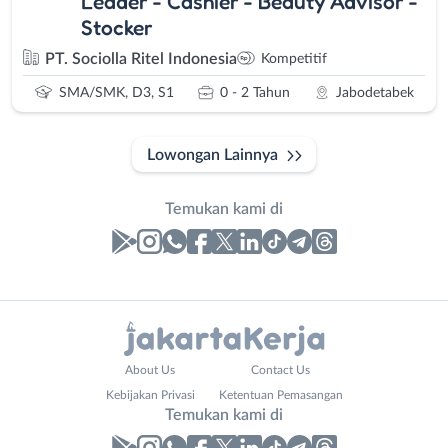
Leader - Cashier - Beauty Advisor -
Stocker
PT. Sociolla Ritel Indonesia
Kompetitif
SMA/SMK, D3, S1
0 - 2 Tahun
Jabodetabek
Lowongan Lainnya
Temukan kami di
Laporan
Lowongan
Administrasi
Bebas
Nama
About Us
Contact Us
Ahli
(Remote
Lengkap
*
Kebijakan Privasi
Ketentuan Pemasangan
Gizi
Work)
Temukan kami di
Ahli
Bekasi