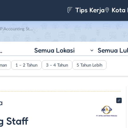
Tips Kerja
Kota 
di PT. Mitra Asetindo Perkasa
Semua Lokasi
Semua Lu
aman
1 – 2 Tahun
3 – 4 Tahun
5 Tahun Lebih
a
 Staff