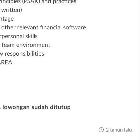
rinciples (PSAK) and practices
 written)
antage
 other relevant financial software
personal skills
n a feam environment
 responsibilities
 AREA
 lowongan sudah ditutup
2 tahun lalu