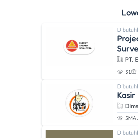
Low
Dibutuh
Proje
Surve
PT. 
S1
Dibutuh
Kasir
Dims
SMA 
Dibutuh