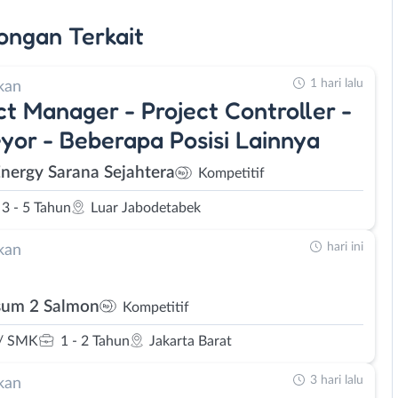
ongan
Terkait
1 hari lalu
kan
ct Manager - Project Controller -
yor - Beberapa Posisi Lainnya
Energy Sarana Sejahtera
Kompetitif
3 - 5 Tahun
Luar Jabodetabek
hari ini
kan
um 2 Salmon
Kompetitif
/ SMK
1 - 2 Tahun
Jakarta Barat
3 hari lalu
kan