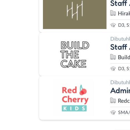
Staff
Hira
D3, S
Dibutuh
Staff
Buil
D3, S
Dibutuh
Admin
Redc
SMA/