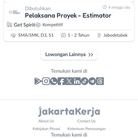
4 minggu lalu
Dibutuhkan
Pelaksana Proyek - Estimator
Get Spirit
Kompetitif
SMA/SMK, D3, S1
1 - 2 Tahun
Jabodetabek
Lowongan Lainnya
Temukan kami di
Laporan
Lowongan
Administrasi
Bebas
Nama
About Us
Contact Us
Ahli
(Remote
Lengkap
*
Kebijakan Privasi
Ketentuan Pemasangan
Gizi
Work)
Temukan kami di