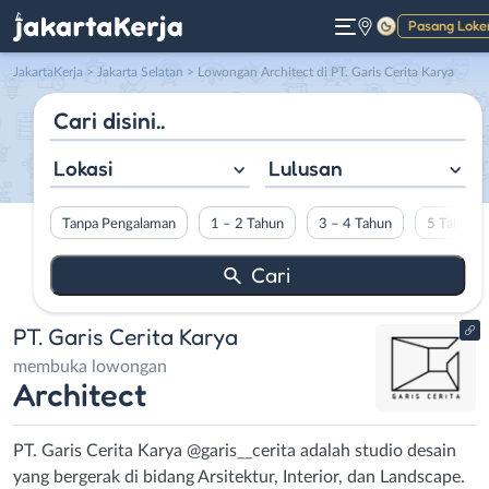
Pasang Loke
Gelap
JakartaKerja
>
Jakarta Selatan
> Lowongan Architect di PT. Garis Cerita Karya
Lokasi
Lulusan
Tanpa Pengalaman
1 – 2 Tahun
3 – 4 Tahun
5 Tahun L
PT. Garis Cerita Karya
membuka lowongan
Architect
PT. Garis Cerita Karya @garis__cerita adalah studio desain
yang bergerak di bidang Arsitektur, Interior, dan Landscape.