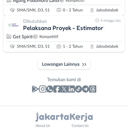
Agung Podomoro Land
Kompetitif
SMA/SMK, D3, S1
0 - 2 Tahun
Jabodetabek
4 minggu lalu
Dibutuhkan
Pelaksana Proyek - Estimator
Get Spirit
Kompetitif
SMA/SMK, D3, S1
1 - 2 Tahun
Jabodetabek
Lowongan Lainnya
Temukan kami di
Laporan
Lowongan
Administrasi
Bebas
Nama
About Us
Contact Us