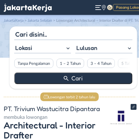
Pasang Loke
Gelap
JakartaKerja
>
Jakarta Selatan
> Lowongan Architectural – Interior Drafter di PT. Trivium Wastucitra Dipantara
Lokasi
Lulusan
Tanpa Pengalaman
1 – 2 Tahun
3 – 4 Tahun
5 Tahun L
Lowongan terbit 2 tahun lalu
PT. Trivium Wastucitra Dipantara
membuka lowongan
Architectural - Interior
Drafter